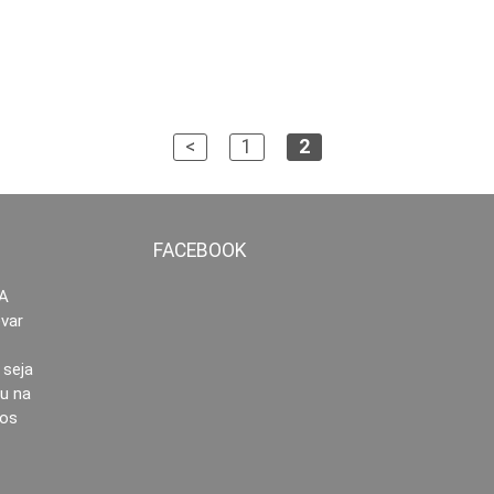
<
1
2
FACEBOOK
.A
evar
 seja
u na
mos