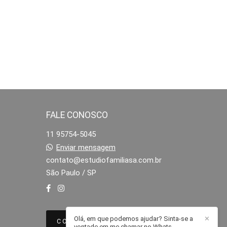
FALE CONOSCO
11 95754-5045
Enviar mensagem
contato@estudiofamiliasa.com.br
São Paulo / SP
Olá, em que podemos ajudar? Sinta-se a
✕
CONTATO
vontade em me chamar no Whats.